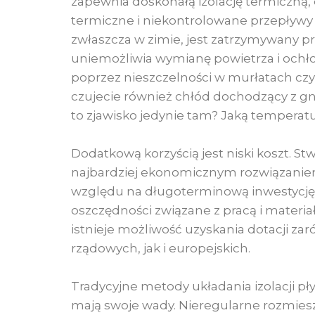
zapewnia doskonałą izolację termiczną,
termiczne i niekontrolowane przepływy 
zwłaszcza w zimie, jest zatrzymywany pr
uniemożliwia wymianę powietrza i och
poprzez nieszczelności w murłatach czy
czujecie również chłód dochodzący z gn
to zjawisko jedynie tam? Jaką temperat
Dodatkową korzyścią jest niski koszt. St
najbardziej ekonomicznym rozwiązaniem
względu na długoterminową inwestycję, 
oszczędności związane z pracą i materi
istnieje możliwość uzyskania dotacji z
rządowych, jak i europejskich.
Tradycyjne metody układania izolacji pł
mają swoje wady. Nieregularne rozmies