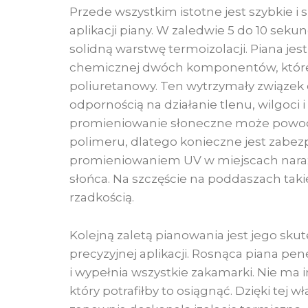
Przede wszystkim istotne jest szybkie 
aplikacji piany. W zaledwie 5 do 10 se
solidną warstwę termoizolacji. Piana jes
chemicznej dwóch komponentów, które
poliuretanowy. Ten wytrzymały związek 
odpornością na działanie tlenu, wilgoci 
promieniowanie słoneczne może powo
polimeru, dlatego konieczne jest zabez
promieniowaniem UV w miejscach naraż
słońca. Na szczęście na poddaszach taki
rzadkością.
Kolejną zaletą pianowania jest jego sku
precyzyjnej aplikacji. Rosnąca piana pen
i wypełnia wszystkie zakamarki. Nie ma 
który potrafiłby to osiągnąć. Dzięki tej 