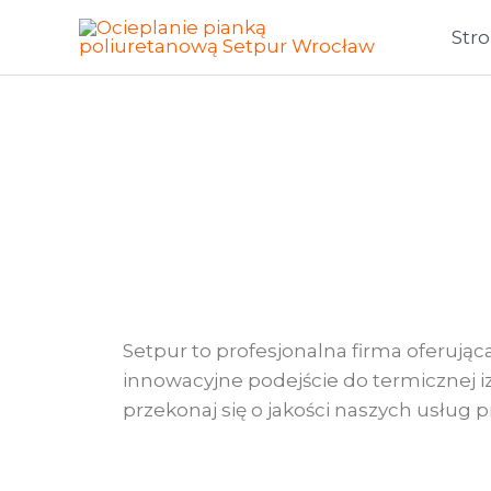
Skip
Str
to
content
O
Setpur to profesjonalna firma oferując
innowacyjne podejście do termicznej iz
przekonaj się o jakości naszych usług 