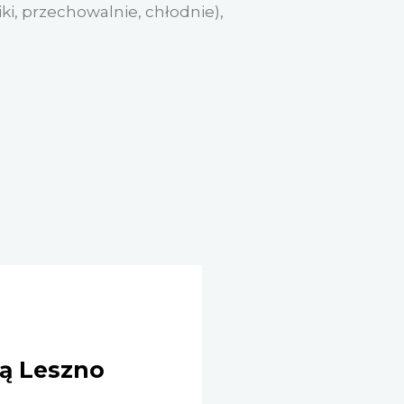
iki, przechowalnie, chłodnie),
ną Leszno