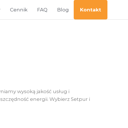
y
Cennik
FAQ
Blog
Kontakt
no
wniamy wysoką jakość usług i
oszczędność energii. Wybierz Setpur i