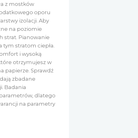
pła z mostków
 dodatkowego oporu
stwy izolacji. Aby
zne na poziomie
h strat. Pianowanie
 tym stratom ciepła.
komfort i wysoką
 które otrzymujesz w
 na papierze. Sprawdź
odają zbadane
ji. Badania
 parametrów, dlatego
arancji na parametry