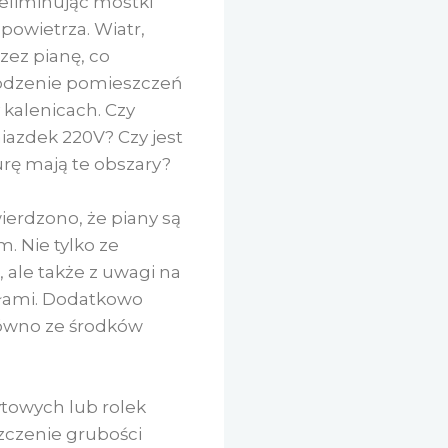
 eliminując mostki
powietrza. Wiatr,
zez pianę, co
łodzenie pomieszczeń
 kalenicach. Czy
iazdek 220V? Czy jest
urę mają te obszary?
wierdzono, że piany są
. Nie tylko ze
ale także z uwagi na
ałami. Dodatkowo
arówno ze środków
ytowych lub rolek
zczenie grubości