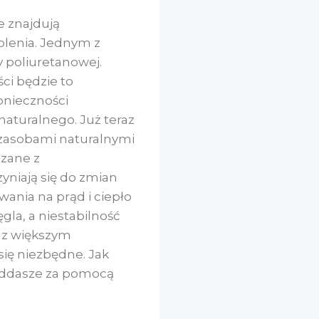
 znajdują
plenia. Jednym z
y poliuretanowej.
ści będzie to
onieczności
naturalnego. Już teraz
 zasobami naturalnymi
ązane z
yniają się do zmian
ania na prąd i ciepło
gla, a niestabilność
raz większym
się niezbędne. Jak
poddasze za pomocą