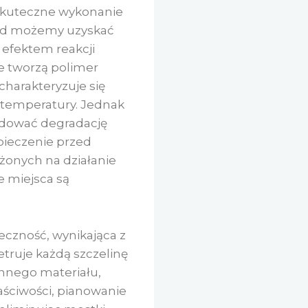
i skuteczne wykonanie
kund możemy uzyskać
t efektem reakcji
 tworzą polimer
charakteryzuje się
i temperatury. Jednak
dować degradację
pieczenie przed
onych na działanie
e miejsca są
teczność, wynikająca z
etruje każdą szczelinę
innego materiału,
właściwości, pianowanie