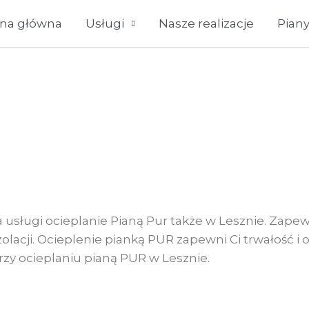
ona główna
Usługi
Nasze realizacje
Pian
cieplanie Pianą Pur Lesz
a usługi ocieplanie Pianą Pur także w Lesznie. Zape
olacji. Ocieplenie pianką PUR zapewni Ci trwałość i 
przy ocieplaniu pianą PUR w
Lesznie
.