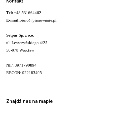
Kontakt
Tel:
+48 531664462
E-mail:
biuro@pianowanie.pl
Setpur Sp. z o.o.
ul. Leszczyńskiego 4/25
50-078 Wrocław
NIP: 8971790894
REGON: 022183495
Znajdź nas na mapie