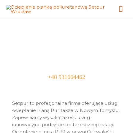
Skip
Mai
to
content
Me
Ocieplanie Pianą
Pur Nowy Tomyśl
+48 531664462
Setpur to profesjonalna firma oferująca usługi
ocieplanie Pianą Pur także w
Nowym Tomyślu
.
Zapewniamy wysoką jakość usług i
innowacyjne podejście do termicznej izolacji.
Ocieplenie pianką PUR zapewni Ci trwałość i