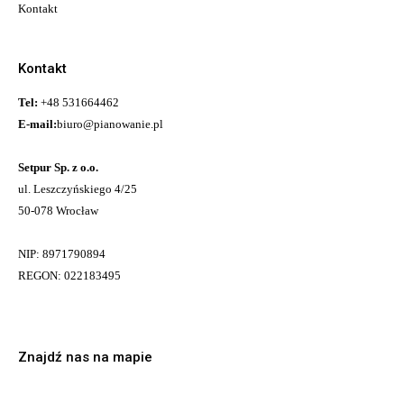
Kontakt
Kontakt
Tel:
+48 531664462
E-mail:
biuro@pianowanie.pl
Setpur Sp. z o.o.
ul. Leszczyńskiego 4/25
50-078 Wrocław
NIP: 8971790894
REGON: 022183495
Znajdź nas na mapie