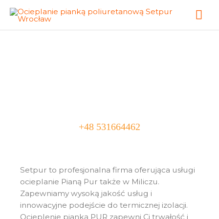
Skip
Mai
to
content
Me
Ocieplanie Pianą
Pur Milicz
+48 531664462
Setpur to profesjonalna firma oferująca usługi
ocieplanie Pianą Pur także w
Miliczu
.
Zapewniamy wysoką jakość usług i
innowacyjne podejście do termicznej izolacji.
Ocieplenie pianką PUR zapewni Ci trwałość i