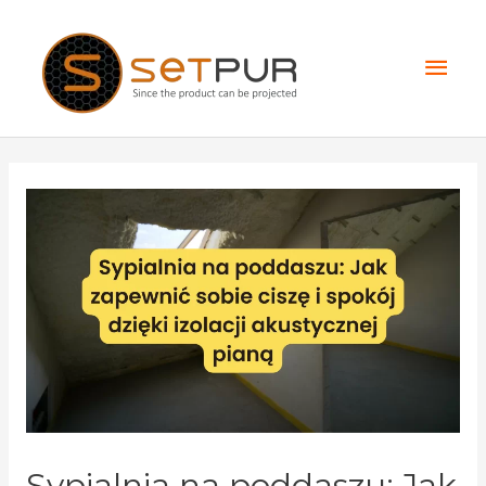
Skip
Mai
to
content
Men
Nawigacja
wpisu
Sypialnia na poddaszu: Jak