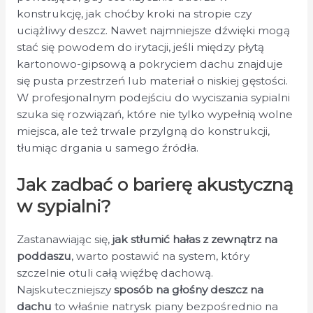
konstrukcję, jak choćby kroki na stropie czy
uciążliwy deszcz. Nawet najmniejsze dźwięki mogą
stać się powodem do irytacji, jeśli między płytą
kartonowo-gipsową a pokryciem dachu znajduje
się pusta przestrzeń lub materiał o niskiej gęstości.
W profesjonalnym podejściu do wyciszania sypialni
szuka się rozwiązań, które nie tylko wypełnią wolne
miejsca, ale też trwale przylgną do konstrukcji,
tłumiąc drgania u samego źródła.
Jak zadbać o barierę akustyczną
w sypialni?
Zastanawiając się,
jak stłumić hałas z zewnątrz na
poddaszu
, warto postawić na system, który
szczelnie otuli całą więźbę dachową.
Najskuteczniejszy
sposób na głośny deszcz na
dachu
to właśnie natrysk piany bezpośrednio na