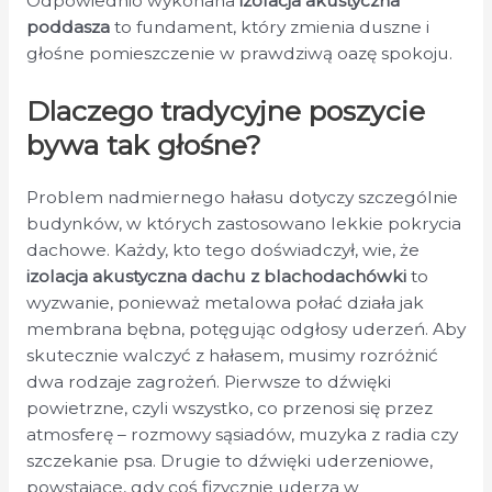
Odpowiednio wykonana
izolacja akustyczna
poddasza
to fundament, który zmienia duszne i
głośne pomieszczenie w prawdziwą oazę spokoju.
Dlaczego tradycyjne poszycie
bywa tak głośne?
Problem nadmiernego hałasu dotyczy szczególnie
budynków, w których zastosowano lekkie pokrycia
dachowe. Każdy, kto tego doświadczył, wie, że
izolacja akustyczna dachu z blachodachówki
to
wyzwanie, ponieważ metalowa połać działa jak
membrana bębna, potęgując odgłosy uderzeń. Aby
skutecznie walczyć z hałasem, musimy rozróżnić
dwa rodzaje zagrożeń. Pierwsze to dźwięki
powietrzne, czyli wszystko, co przenosi się przez
atmosferę – rozmowy sąsiadów, muzyka z radia czy
szczekanie psa. Drugie to dźwięki uderzeniowe,
powstające, gdy coś fizycznie uderza w