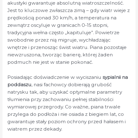
akustyki gwarantuje absolutną wiatroszczelność.
Jest to kluczowe zwłaszcza zimą – gdy wiatr wieje z
prędkością ponad 30 km/h, a temperatura na
zewnątrz oscyluje w granicach 0-15 stopni,
tradycyjna wełna często „kapituluje”. Powietrze
swobodnie przez nią migruje, wychładzając
wnętrze i przenosząc świst wiatru. Piana pozostaje
niewzruszona, tworząc barierę, której żaden
podmuch nie jest w stanie pokonać.
Posiadając doświadczenie w wyciszaniu
sypialnii na
poddaszu
, nasi fachowcy dobierają grubość
natrysku tak, aby uzyskać optymalne parametry
tłumienia przy zachowaniu pełnej stabilności
wymiarowej przegrody. Co ważne, piana trwale
przylega do podłoża i nie osiada z biegiem lat, co
gwarantuje stały poziom ochrony przed hałasem i
wiatrem przez dekady.