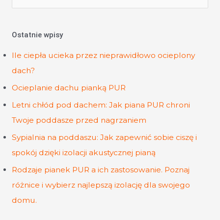
e
a
Ostatnie wpisy
r
Ile ciepła ucieka przez nieprawidłowo ocieplony
c
dach?
h
f
Ocieplanie dachu pianką PUR
o
Letni chłód pod dachem: Jak piana PUR chroni
r
Twoje poddasze przed nagrzaniem
:
Sypialnia na poddaszu: Jak zapewnić sobie ciszę i
spokój dzięki izolacji akustycznej pianą
Rodzaje pianek PUR a ich zastosowanie. Poznaj
różnice i wybierz najlepszą izolację dla swojego
domu.